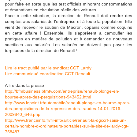
pour faire en sorte que les test officiels minorant consommations
et émanations en circulation réelle des voitures.
Face à cette situation, la direction de Renault doit rendre des
comptes aux salariés de l'entreprise et à toute la population. Elle
vient de recevoir le soutien de Macron, copains comme coquins
en cette affaire ! Ensemble, Ils s'apprêtent à camoufler les
pratiques en matière de pollution et à demander de nouveaux
sacrifices aux salariés Les salariés ne doivent pas payer les
turpitudes de la direction de Renault !
Lire le tract publié par le syndicat CGT Lardy
Lire communiqué coordination CGT Renault
A lire dans la presse
http://bfmbusiness.bfmtv.com/
entreprise/renault-plonge-en-
bourse-apres-des-
perquisitions-943452.html
http://www.lepoint.fr/
automobile/renault-plonge-en-
bourse-apres-
des-
perquisitions-de-la-
repression-des-fraudes-14-01-
2016-
2009840_646.php
http://www.franceinfo.fr/fil-
info/article/renault-la-
dgccrf-saisi-un-
certain-
nombre-d-ordinateurs-
portables-sur-le-site-de-
lardy-cgt-
758487