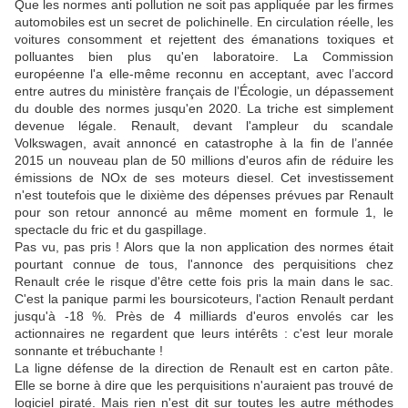
Que les normes anti pollution ne soit pas appliquée par les firmes
automobiles est un secret de polichinelle. En circulation réelle, les
voitures consomment et rejettent des émanations toxiques et
polluantes bien plus qu'en laboratoire. La Commission
européenne l'a elle-même reconnu en acceptant, avec l’accord
entre autres du ministère français de l’Écologie, un dépassement
du double des normes jusqu'en 2020. La triche est simplement
devenue légale. Renault, devant l'ampleur du scandale
Volkswagen, avait annoncé en catastrophe à la fin de l’année
2015 un nouveau plan de 50 millions d'euros afin de réduire les
émissions de NOx de ses moteurs diesel. Cet investissement
n'est toutefois que le dixième des dépenses prévues par Renault
pour son retour annoncé au même moment en formule 1, le
spectacle du fric et du gaspillage.
Pas vu, pas pris ! Alors que la non application des normes était
pourtant connue de tous, l'annonce des perquisitions chez
Renault crée le risque d'être cette fois pris la main dans le sac.
C'est la panique parmi les boursicoteurs, l'action Renault perdant
jusqu'à -18 %. Près de 4 milliards d'euros envolés car les
actionnaires ne regardent que leurs intérêts : c'est leur morale
sonnante et trébuchante !
La ligne défense de la direction de Renault est en carton pâte.
Elle se borne à dire que les perquisitions n'auraient pas trouvé de
logiciel piraté. Mais rien n'est dit sur toutes les autre méthodes