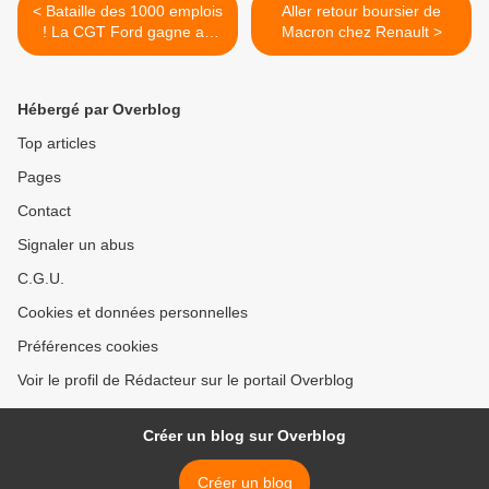
< Bataille des 1000 emplois
Aller retour boursier de
! La CGT Ford gagne au
Macron chez Renault >
tribunal contre la
multinationale !
Hébergé par Overblog
Top articles
Pages
Contact
Signaler un abus
C.G.U.
Cookies et données personnelles
Préférences cookies
Voir le profil de Rédacteur sur le portail Overblog
Créer un blog sur Overblog
Créer un blog