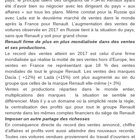
pays, le principal talent des dirigeants de PSA et Renault ayant
été d’avoir bien su négocier avec les dirigeant du pays « aux
affaires » sur tous les plans. Même constat pour la Russie qui
avec Lada est le deuxième marché de ventes dans le monde
après la France pour Renault. L’augmentation des ventes de
voitures observée en 2017 en Russie tient à la situation du pays,
sans que Renault y soit pour grand chose.
Renault firme de plus en plus mondialisée dans des ventes
et ses productions.
Le record des ventes atteint en 2017 est celui d’une firme
mondialisée qui réalise la moitié de ses ventes hors d’Europe, les
ventes en France ne représentant que 18 % des ventes
mondiales de tout le groupe Renault. Les ventes des marques
Dacia ( +12%) et Lada (+15%) ont plus augmenté au sin du
groupe que celles de la marque Renault elle-même (+ 3%)
Ventes et productions réparties dans le monde entier,
multiplications des marques : la situation se semble se
différencier. Mais il y a un domaine où la simplicité reste la règle,
la centralisation des profits qui pour tout le groupe Renault
remonte dans les mêmes comptes financiers du siège de Renault
Imposer un autre partage des richesses
En conséquence directe du record des ventes annoncé, chiffre
d’affaires et profits vont aussi atteindre des nouveaux records.
Toutes ces voitures vendues proviennent du travail d’ouvriers et