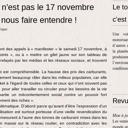
e n’est pas le 17 novembre
Le to
nous faire entendre !
c'est 
tique
Une voi
motorisa
d’autres 
ent des appels à « manifester » le samedi 17 novembre, à
la planèt
ints », ou à « mettre un gilet jaune sur son tableau de
produis
relayés par les médias et les réseaux sociaux, et trouvent
l’enviro
condition
nt est compréhensible. La hausse des prix des carburants,
ivement beaucoup râler dans les milieux populaires, car elle
 à l'égard de toutes celles et ceux qui n'ont souvent pas
e pour aller travailler ou circuler pour les besoins de la vie
 partie un mécontentement social contre un pouvoir fort
Revu
ment des riches ».
oblématique. D’abord parce qu’avant d’être l’expression d’un
sation est surtout porteuse d’une vieille revendication du
Mise à jo
 se mesurent à l'aune des tonnes de carburant mises dans les
Les vente
 masse sur le réseau routier, en contradiction avec les
monde apr