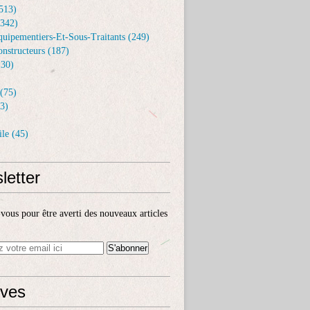
513)
(342)
uipementiers-Et-Sous-Traitants (249)
nstructeurs (187)
30)
(75)
3)
le (45)
letter
ous pour être averti des nouveaux articles
ives