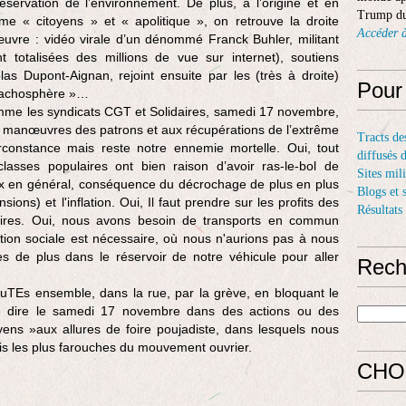
servation de l’environnement. De plus, à l’origine et en
Trump du
e « citoyens » et « apolitique », on retrouve la droite
Accéder à
œuvre : vidéo virale d’un dénommé Franck Buhler, militant
t totalisées des millions de vue sur internet), soutiens
s Dupont-Aignan, rejoint ensuite par les (très à droite)
Pour
 fachosphère »…
mme les syndicats CGT et Solidaires, samedi 17 novembre,
 manœuvres des patrons et aux récupérations de l’extrême
Tracts de
irconstance mais reste notre ennemie mortelle. Oui, tout
diffusés 
lasses populaires ont bien raison d’avoir ras-le-bol de
Sites mil
rix en général, conséquence du décrochage de plus en plus
Blogs et 
sions) et l'inflation. Oui, Il faut prendre sur les profits des
Résultats
laires. Oui, nous avons besoin de transports en commun
ation sociale est nécessaire, où nous n'aurions pas à nous
res de plus dans le réservoir de notre véhicule pour aller
Rech
, touTEs ensemble, dans la rue, par la grève, en bloquant le
e dire le samedi 17 novembre dans des actions ou des
ns »aux allures de foire poujadiste, dans lesquels nous
s les plus farouches du mouvement ouvrier.
CHO