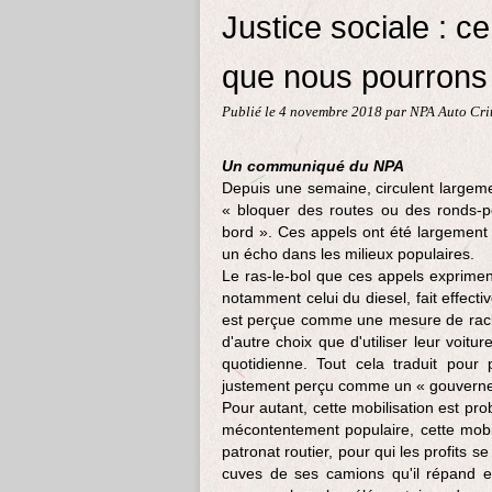
Justice sociale : c
que nous pourrons 
Publié le
4 novembre 2018
par NPA Auto Cri
Un communiqué du NPA
Depuis une semaine, circulent largem
« bloquer des routes ou des ronds-po
bord ». Ces appels ont été largement 
un écho dans les milieux populaires.
Le ras-le-bol que ces appels exprime
notamment celui du diesel, fait effect
est perçue comme une mesure de racket
d'autre choix que d'utiliser leur voitur
quotidienne. Tout cela traduit pour
justement perçu comme un « gouverne
Pour autant, cette mobilisation est pr
mécontentement populaire, cette mobili
patronat routier, pour qui les profits
cuves de ses camions qu'il répand en