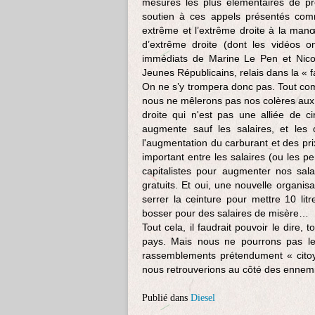
mesures les plus élémentaires de pré
soutien à ces appels présentés comm
extrême et l’extrême droite à la man
d’extrême droite (dont les vidéos on
immédiats de Marine Le Pen et Nicola
Jeunes Républicains, relais dans la «
On ne s’y trompera donc pas. Tout co
nous ne mêlerons pas nos colères aux
droite qui n'est pas une alliée de c
augmente sauf les salaires, et les c
l'augmentation du carburant et des p
important entre les salaires (ou les pen
capitalistes pour augmenter nos sa
gratuits. Et oui, une nouvelle organis
serrer la ceinture pour mettre 10 lit
bosser pour des salaires de misère…
Tout cela, il faudrait pouvoir le dire
pays. Mais nous ne pourrons pas l
rassemblements prétendument « citoye
nous retrouverions au côté des ennemi
Publié dans
Diesel