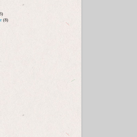
3)
er
(8)