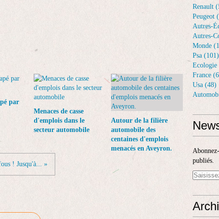
Renault (
Peugeot 
Autres-Éq
Autres-Co
Monde (1
Psa (101)
Ecologie 
France (6
Usa (48)
Automobi
apé par
Menaces de casse
d'emplois dans le
Autour de la filière
News
secteur automobile
automobile des
centaines d'emplois
menacés en Aveyron.
Abonnez-v
publiés.
ous ! Jusqu'à... »
Arch