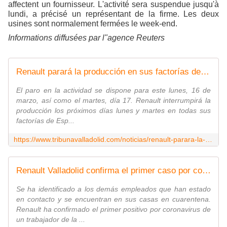
affectent un fournisseur. L'activité sera suspendue jusqu'à
lundi, a précisé un représentant de la firme. Les deux
usines sont normalement fermées le week-end.
Informations diffusées par l"agence Reuters
Renault parará la producción en sus factorías de Valladolid lunes y martes por falta de suministros
El paro en la actividad se dispone para este lunes, 16 de
marzo, así como el martes, día 17. Renault interrumpirá la
producción los próximos días lunes y martes en todas sus
factorías de Esp...
https://www.tribunavalladolid.com/noticias/renault-parara-la-produccion-en-sus-factorias-de-valladolid-lunes-y-martes-por-falta-de-suministros/1584119339
Renault Valladolid confirma el primer caso por coronavirus en la factoría de Motores
Se ha identificado a los demás empleados que han estado
en contacto y se encuentran en sus casas en cuarentena.
Renault ha confirmado el primer positivo por coronavirus de
un trabajador de la ...