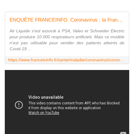
ENQUÊTE FRANCEINFO. Coronavirus : la France fabrique-t-elle en toute urgence des respirateurs artificiels inadaptés ?
Air Liquide s'est associé à PSA, Valeo et Schneider Electric
pour produire 10 000 respirateurs artificiels. Mais ce modèle
n'est pas utilisable pour ventiler des patients atteints de
Covid-19 ...
https://www.francetvinfo.fr/sante/maladie/coronavirus/coronavirus-8500respirateurs-artificiels-ont-ils-ete-fabriques-pour-rien_3930273.html