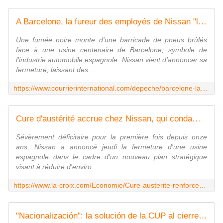
A Barcelone, la fureur des employés de Nissan "lâchés en pleine pandémie"
Une fumée noire monte d'une barricade de pneus brûlés
face à une usine centenaire de Barcelone, symbole de
l'industrie automobile espagnole. Nissan vient d'annoncer sa
fermeture, laissant des ...
https://www.courrierinternational.com/depeche/barcelone-la-fureur-des-employes-de-nissan-laches-en-pleine-pandemie.afp.com.20200528.doc.1sf450.xml
Cure d'austérité accrue chez Nissan, qui condamne son site de Barcelone
Sévèrement déficitaire pour la première fois depuis onze
ans, Nissan a annoncé jeudi la fermeture d'une usine
espagnole dans le cadre d'un nouveau plan stratégique
visant à réduire d'enviro...
https://www.la-croix.com/Economie/Cure-austerite-renforcee-chez-Nissan-condamne-site-Barcelone-2020-05-28-1301096441
"Nacionalización": la solución de la CUP al cierre de la planta de Nissan en Barcelona