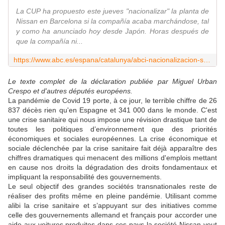
La CUP ha propuesto este jueves "nacionalizar" la planta de
Nissan en Barcelona si la compañía acaba marchándose, tal
y como ha anunciado hoy desde Japón. Horas después de
que la compañía ni...
https://www.abc.es/espana/catalunya/abci-nacionalizacion-solucion-cierre-planta-nissan-barcelona-202005281309_noticia.html
Le texte complet de la déclaration publiée par Miguel Urban
Crespo et d'autres députés européens.
La pandémie de Covid 19 porte, à ce jour, le terrible chiffre de 26
837 décès rien qu'en Espagne et 341 000 dans le monde. C'est
une crise sanitaire qui nous impose une révision drastique tant de
toutes les politiques d’environnement que des priorités
économiques et sociales européennes. La crise économique et
sociale déclenchée par la crise sanitaire fait déjà apparaître des
chiffres dramatiques qui menacent des millions d'emplois mettant
en cause nos droits la dégradation des droits fondamentaux et
impliquant la responsabilité des gouvernements.
Le seul objectif des grandes sociétés transnationales reste de
réaliser des profits même en pleine pandémie. Utilisant comme
alibi la crise sanitaire et s’appuyant sur des initiatives comme
celle des gouvernements allemand et français pour accorder une
aide aux voitures produites dans ces pays la société Nissan veut