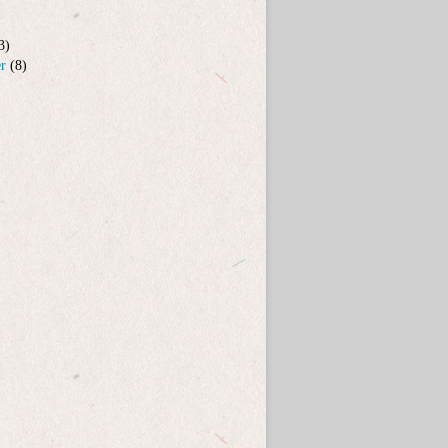
3)
er
(8)