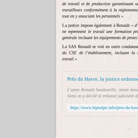
de travail et de production garantissant u
travailleurs conformément à la réglementat
tout en y associant les personnels »
.
La justice impose également à Renault
« d
ne reprennent le travail une formation pr
générale incluant les équipements de protec
La SAS Renault se voit en outre condam
du CSE de l’établissement, incluant la 
travail »
.
Près du Havre, la justice ordonn
L'usine Renault Sandouville, située dans
Ainsi en a décidé le tribunal judiciaire 