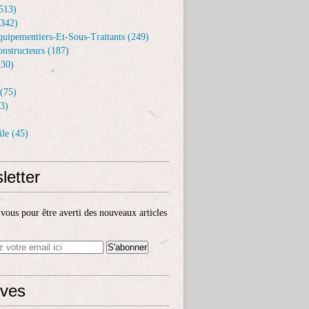
513)
(342)
uipementiers-Et-Sous-Traitants (249)
nstructeurs (187)
30)
(75)
3)
le (45)
letter
ous pour être averti des nouveaux articles
ives