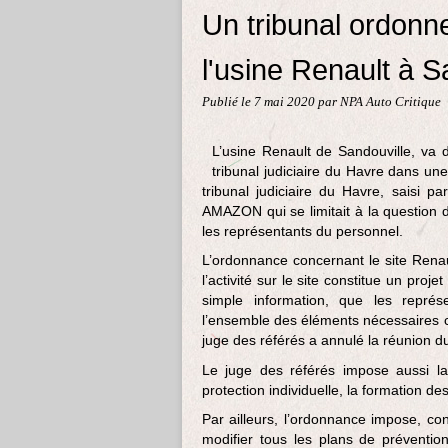
Un tribunal ordonn
l'usine Renault à S
Publié le
7 mai 2020
par NPA Auto Critique
L’usine Renault de Sandouville, va 
tribunal judiciaire du Havre dans un
tribunal judiciaire du Havre, saisi 
AMAZON qui se limitait à la question d
les représentants du personnel.
L’ordonnance concernant le site Renau
l’activité sur le site constitue un pro
simple information, que les repré
l’ensemble des éléments nécessaires ce
juge des référés a annulé la réunion du
Le juge des référés impose aussi l
protection individuelle, la formation des
Par ailleurs, l’ordonnance impose, con
modifier tous les plans de préventio