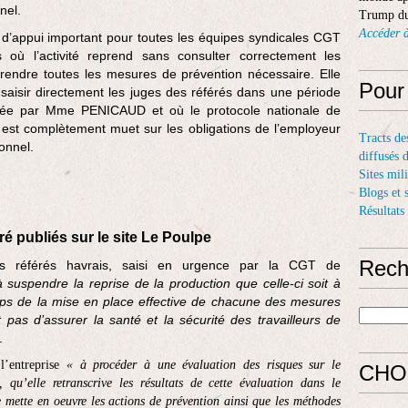
nel.
Trump du
Accéder à
t d’appui important pour toutes les équipes syndicales CGT
s où l’activité reprend sans consulter correctement les
rendre toutes les mesures de prévention nécessaire. Elle
Pour
e saisir directement les juges des référés dans une période
selée par Mme PENICAUD et où le protocole nationale de
 est complètement muet sur les obligations de l’employeur
Tracts de
onnel.
diffusés 
Sites mil
Blogs et 
Résultats
ré publiés sur le site Le Poulpe
Rech
s référés havrais, saisi en urgence par la CGT de
uspendre la reprise de la production que celle-ci soit à
emps de la mise en place effective de chacune des mesures
 pas d’assurer la santé et la sécurité des travailleurs de
.
l’entreprise
« à procéder à une évaluation des risques sur le
CHO
 qu’elle retranscrive les résultats de cette évaluation dans le
e mette en oeuvre les actions de prévention ainsi que les méthodes