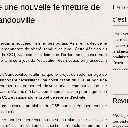
e une nouvelle fermeture de
Le to
andouville
c'est 
Une voi
motorisa
devoir, à nouveau, fermer ses portes. Ainsi en a décidé le
d’autres 
e ordonnance de référé, rendue ce jeudi. Cette décision du
la planèt
par la CGT, va bien plus loin que l’ordonnance concernant
produis
e la mise à jour de l’évaluation des risques en y associant
l’enviro
condition
lt Sandouville, réaffirme que le projet de redémarrage de
jet important nécessitant une consultation du CSE et non une
sentants du personnel doivent avoir communication de
 qui n’a pas été le cas en l’espèce, raison pour laquelle le
 CSE et suspendu le projet de reprise d’activité.
Revu
a consultation préalable du CSE sur les équipements de
 salariés.
Mise à jo
cernant les interventions des sous-traitants sur le site, de
Les vente
n après la réalisation d’inspection préalable commune en
monde apr