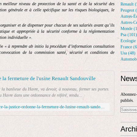
n meilleur niveau de protection de la santé et de la sécurité des
Renault (
ion générale et à celle spécifique sur les risques biologiques, le
Peugeot 
Autres-Éq
Autres-Co
’organiser et de dispenser pour chacun de ses salariés avant qu’ils
Monde (1
atique et appropriée à la sécurité conforme à la réglementation
Psa (101)
tion individuelle »
.
Ecologie 
née
« à reprendre ab initio la procédure d’information consultation
France (6
convocation de la commission santé, sécurité et conditions de
Usa (48)
Automobi
News
e la fermeture de l'usine Renault Sandouville
 la banlieue du Havre, va devoir, à nouveau, fermer ses portes.
Abonnez-v
du Havre dans une ordonnance de référé, rendu...
publiés.
https://www.lepoulpe.info/pres-du-havre-la-justice-ordonne-la-fermeture-de-lusine-renault-sandouville/
Arch