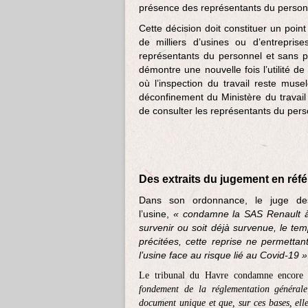
présence des représentants du person
Cette décision doit constituer un poin
de milliers d’usines ou d’entreprise
représentants du personnel et sans p
démontre une nouvelle fois l’utilité d
où l’inspection du travail reste mu
déconfinement du Ministère du travail
de consulter les représentants du pers
Des extraits du jugement en réfé
Dans son ordonnance, le juge de
l’usine,
« condamne la SAS Renault à s
survenir ou soit déjà survenue, le t
précitées, cette reprise ne permettant
l’usine face au risque lié au Covid-19 »
Le tribunal du Havre condamne encore 
fondement de la réglementation générale,
document unique et que, sur ces bases, ell