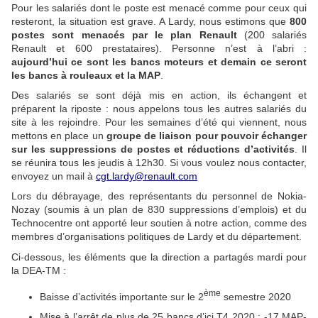
Pour les salariés dont le poste est menacé comme pour ceux qui
resteront, la situation est grave. A Lardy, nous estimons que
800
postes sont menacés par le plan Renault
(200 salariés
Renault et 600 prestataires). Personne n’est à l’abri :
aujourd’hui ce sont les bancs moteurs et demain ce seront
les bancs à rouleaux et la MAP
.
Des salariés se sont déjà mis en action, ils échangent et
préparent la riposte : nous appelons tous les autres salariés du
site à les rejoindre. Pour les semaines d’été qui viennent, nous
mettons en place un
groupe de liaison pour pouvoir échanger
sur les suppressions de postes et réductions d’activités
. Il
se réunira tous les jeudis à 12h30. Si vous voulez nous contacter,
envoyez un mail à
cgt.lardy@renault.com
Lors du débrayage, des représentants du personnel de Nokia-
Nozay (soumis à un plan de 830 suppressions d’emplois) et du
Technocentre ont apporté leur soutien à notre action, comme des
membres d’organisations politiques de Lardy et du département.
Ci-dessous, les éléments que la direction a partagés mardi pour
la DEA-TM :
ème
Baisse d’activités importante sur le 2
semestre 2020
Mise à l’arrêt de plus de 25 bancs d’ici T4 2020 : -17 MAP-