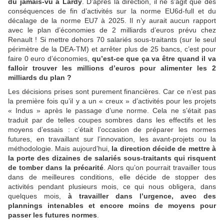
du jamais-vu à Lardy
. D’après la direction, il ne s’agit que des
conséquences de fin d’activités sur la norme EU6d-full et du
décalage de la norme EU7 à 2025. Il n’y aurait aucun rapport
avec le plan d’économies de 2 milliards d’euros prévu chez
Renault ! Si mettre dehors 70 salariés sous-traitants (sur le seul
périmètre de la DEA-TM) et arrêter plus de 25 bancs, c’est pour
faire 0 euro d’économies,
qu’est-ce que ça va être quand il va
falloir trouver les millions d’euros pour alimenter les 2
milliards du plan ?
Les décisions prises sont purement financières. Car ce n’est pas
la première fois qu’il y a un « creux » d’activités pour les projets
« Indus » après le passage d’une norme. Cela ne s’était pas
traduit par de telles coupes sombres dans les effectifs et les
moyens d’essais : c’était l’occasion de préparer les normes
futures, en travaillant sur l’innovation, les avant-projets ou la
méthodologie. Mais aujourd’hui,
la direction décide de mettre à
la porte des dizaines de salariés sous-traitants qui risquent
de tomber dans la précarité
. Alors qu’on pourrait travailler tous
dans de meilleures conditions, elle décide de stopper des
activités pendant plusieurs mois, ce qui nous obligera, dans
quelques mois,
à travailler dans l’urgence, avec des
plannings intenables et encore moins de moyens pour
passer les futures normes
.