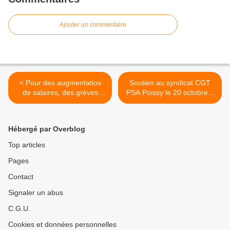
Ajouter un commentaire
< Pour des augmentatios
Soutien au syndicat CGT
de salaires, des grèves
PSA Poissy le 20 octobre à
inédites depuis 1989 se
Bobigny >
poursuivent dans les usines
PSA
Hébergé par Overblog
Top articles
Pages
Contact
Signaler un abus
C.G.U.
Cookies et données personnelles