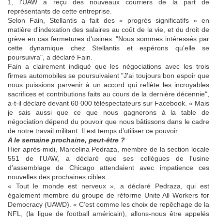
1, l'UAW a reçu des
nouveaux courriers de la part de
représentants de cette entreprise.
Selon Fain, Stellantis a fait des « progrès significatifs » en
matière d'
indexation des salaires
au coût de la vie, et du droit de
grève
en cas f
ermetures d'usines. "Nous sommes
intéressés
par
cette dynamique chez Stellantis et espérons qu'elle se
poursuivra", a déclaré Fain.
Fain a clairement indiqué que les négociations avec les trois
firmes automobiles se poursuivaient
"J'ai toujours bon espoir que
nous puissions parvenir à un accord qui reflète les incroyables
sacrifices et contributions faits au cours de la dernière décennie",
a-t-il déclaré devant 60 000 téléspectateurs sur Facebook. « Mais
je sais aussi que ce que nous gagnerons à la table de
négociation dépend du pouvoir que nous bâtissons dans le cadre
de notre travail
militant
. Il est temps d’utiliser ce pouvoir.
A le semaine prochaine, peut-être ?
Hier après-midi, Marcelina Pedraza, membre de la section locale
551 de l'UAW, a déclaré que ses collègues de l'usine
d'assemblage de Chicago attendaient avec impatience
c
es
nouvelles des prochaines cibles.
« Tout le monde est nerveux », a déclaré Pedraza, qui est
également membre du groupe de réforme Unite All Workers for
Democracy (UAWD). « C’est comme les choix de repêchage de la
NFL, (la ligue de football américain), allons-nous être appelés