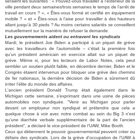
seraient les suivantes : « Pouvez-vous travailler à l'extérieur de la
ville pendant deux semaines/trois semaines
le temps de
l'arrêt de
travail
en cours ?
», « Êtes-vous formé et certifié en équipement
mobile ? » et « Êtes-vous à l'aise pour travailler à des hauteurs
allant jusqu'à 30 pieds ? Au moins certains salariés se conseillent
mutuellement sur la manière de refuser la demande.
Les gouvernements aident ou entravent les syndicats
Mardi, le président Joe Biden a participé à un piquet de grève
avec les travailleurs de l’automobile – c’était la première fois
qu’un président américain en exercice
allait
sur un piquet de
grève. Même si, pour les lecteurs de Labor Notes, cela peut
sembler un
soutien plutôt faible,
en décembre dernier, Biden et le
Congrès
étaient
intervenus pour bloquer une grève des chemins
de fer nationaux, la dernière décision de Biden a sûrement dû
irriter l’élite du monde des affaires.
L'ancien président Donald Trump était également dans le
Michigan cette semaine, s'exprimant dans une usine de pièces
automobiles non syndiquée. "Venir au Michigan pour parler
devant un employeur non syndiqué et prétendre que cela a
quelque chose à voir avec notre combat au sein du Big 3 n'est
qu'une diarrhée verbale supplémentaire de la part de l'ancien
président", a déclaré le vice-président de l'UAW, Mike Booth.
Ceux qui détiennent le pouvoir gouvernemental peuvent créer ou
défaire des syndicats. Lors de la grève d'occupation de l'UAW à