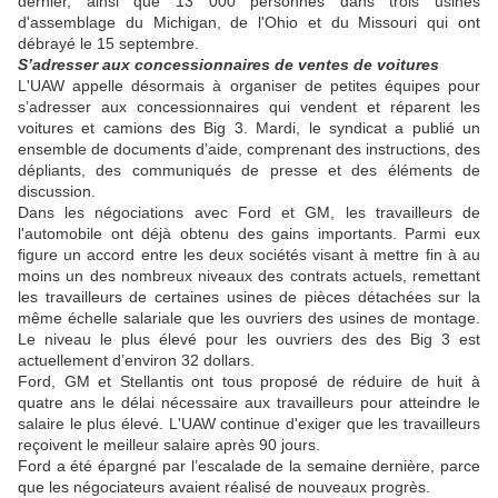
dernier, ainsi que 13 000 personnes dans trois usines
d'assemblage du Michigan, de l'Ohio et du Missouri qui ont
débrayé le 15 septembre.
S’adresser aux concessionnaires
de ventes de voitures
L'UAW appelle désormais à organiser de petites équipes pour
s’adresser
aux
concessionnaires qui vendent et réparent les
voitures et camions des Big 3. Mardi, le syndicat a publié un
ensemble de documents d’aide,
comprenant des instructions, des
dépliants, des communiqués de presse et des
éléments
de
discussion.
Dans les négociations avec Ford et GM, les travailleurs de
l'automobile ont
déjà
obtenu des gains importants. Parmi eux
figure un accord entre les deux sociétés visant à mettre fin à au
moins un des nombreux niveaux des contrats actuels, remettant
les travailleurs de certaines usines de pièces détachées sur la
même échelle salariale que les ouvriers d
es usines de montage.
Le
niveau
le plus élevé pour les ouvriers d
es
des Big 3 est
actuellement d’environ 32 dollars.
Ford, GM et Stellantis ont tous proposé de réduire de huit à
quatre ans le délai nécessaire aux travailleurs pour atteindre le
salaire le plus élevé. L'UAW continue d'exiger que les travailleurs
reçoivent le meilleur salaire après 90 jours.
Ford a été épargné par l’escalade de la semaine dernière, parce
que les négociateurs avaient réalisé de nouveaux progrès.