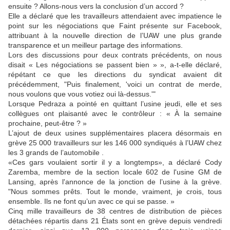
ensuite ? Allons-nous
vers la conclusion d’un accord
?
Elle a déclaré que les travailleurs attendaient avec impatience le
point sur les négociations
que Faint
présente
sur Facebook,
attribuant
à la nouvelle direction de l’UAW
une plus grande
transparence et un meilleur partage d
es
informations.
Lors des discussions pour deux contrats précédents, on nous
disait
« Les négociations se passent bien » », a-t-elle déclaré,
répétant ce que les
directions du syndicat avaient dit
précédemment,
"Puis finalement, 'voici un contrat de merde,
nous voulons que vous votiez oui là-dessus.'"
Lorsque Pedraza a pointé
en quittant l’usine
jeudi, elle et ses
collègues ont plaisanté avec le
contrôleur
: « À la semaine
prochaine, peut-être ? »
L’ajout de deux usines supplémentaires placera désormais en
grève 25 000 travailleurs sur les 146 000 syndiqués à l’UAW chez
les 3 grands de l’automobile .
«Ces gars voulaient sortir il y a longtemps», a déclaré Cody
Zaremba, membre de la section locale 602 de l'usine GM de
Lansing, après l'annonce de la
jonction de
l’
usine à la grève.
"Nous sommes prêts. Tout le monde, vraiment, je crois,
tous
ensemble.
Ils ne font qu’un avec ce qui se passe. »
Cinq mille travailleurs de 38 centres de distribution de pièces
détachées répartis dans 21 États sont en grève depuis vendredi