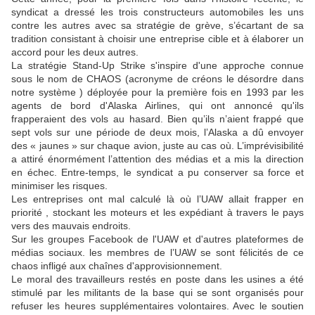
syndicat a dressé les trois constructeurs automobiles les uns
contre les autres avec sa stratégie de grève, s’écartant de sa
tradition consistant à choisir une entreprise cible et à élaborer un
accord pour les deux autres.
La stratégie Stand-Up Strike s'inspire d'une approche connue
sous le nom de CHAOS (
acronyme de créons le désordre dans
notre système ) déployée pour la première fois en 1993 par les
agents de bord d'Alaska
Airlines, qui ont annoncé qu'ils
frapperaient des vols au hasard. Bien qu’ils n’aient frappé que
sept vols sur une période de deux mois, l’Alaska a dû envoyer
des « jaunes » sur chaque avion, juste au cas où. L’imprévisibilité
a attiré énormément l’attention des médias et a
mis
la direction
en échec.
Entre-temps, le syndicat a pu conserver sa force et
minimiser les risques.
Les entreprises ont mal calculé
là
où l’UAW allait frapper en
pr
iorité
, stockant les moteurs et les expédiant à travers le pays
vers
des mauvais endroits
.
S
ur les groupes Facebook de l'UAW et d'autres plateformes de
médias sociaux.
l
es
membres de l’UAW
se sont félicités de ce
chaos infligé aux
chaîne
s
d'approvisionnement.
Le moral des
travailleurs restés en poste
dans les usines a été
stimulé par les militants de la base qui se sont organisés pour
refuser les heures supplémentaires volontaires. Avec le soutien