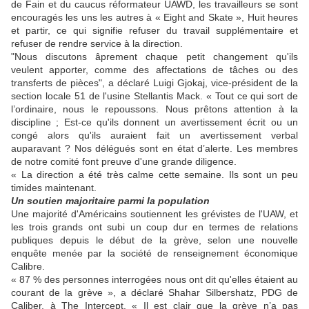
de Fain et du caucus réformateur UAWD, les travailleurs se sont
encouragés les uns les autres à « Eight and Skate »,
Huit heures
et partir,
ce qui signifie refuser du travail supplémentaire et
refuser de rendre service à la direction.
"Nous
discutons âprement
chaque petit changement qu'ils
veulent
apporte
r
, comme
d
es affectations de tâches ou
d
es
transferts de pièces", a déclaré Luigi Gjokaj, vice-président de la
section locale 51 de l'usine Stellantis Mack. « Tout ce qui sort de
l’ordinaire, nous le repoussons. Nous prêtons attention à la
discipline ; Est-ce qu'ils donnent un avertissement écrit ou un
congé alors qu'ils auraient fait un avertissement verbal
auparavant ? Nos
délégués
sont en état d’alerte. Les membres
de notre comité font preuve d'une grande diligence.
« La direction a été très calme cette semaine. Ils sont un peu
timides maintenant.
Un soutien majoritaire parmi la population
Une majorité d'Américains soutiennent les grévistes de l'UAW, et
les trois grands ont subi un coup dur en termes de relations
publiques depuis le début de la grève, selon une nouvelle
enquête menée par la société de renseignement économique
Calibre.
«
87 %
des personnes interrogées nous ont dit qu'elles étaient au
courant de la grève », a déclaré Shahar Silbershatz, PDG de
Caliber, à The Intercept. « Il est clair que la grève n’a pas