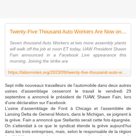
Twenty-Five Thousand Auto Workers Are Now on Strike at the Big 3
Seven thousand Auto Workers at two more assembly plants
will walk off the job at noon ET today, UAW President Shawn
Fain announced in a Facebook Live appearance this
morning. Joining the strike are
https://labornotes.org/2023/09/twenty-five-thousand-auto-workers-are-now-strike-big-3
S
ept mille
nouveaux t
ravailleurs de l'automobile dans deux autres
usines d'assemblage
cesseront
le travail
le vendredi 29
septembre
a annoncé le président de l'UAW, Shawn Fain, lors
d'une
déclaration
sur Facebook.
L’usine d’assemblage de Ford à Chicago et l’assemblée de
Lansing Delta de General Motors, dans le Michigan, se joignent à
la grève. Fain a annoncé que Stellantis serait cette fois épargnée.
On s'attendait à ce que le syndicat étende la grève aujourd'hui
dans les trois entreprises, mais,
selon
le
responsable
de la région