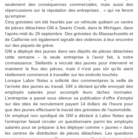
seulement des
conséquences
commerciales, mais aussi des
répercussions sur la réputation
des entreprises
. »
qui ne
feront
qu’empirer.
Cinq grévistes ont été heurtés par un véhicule quittant un centre
de pièces détachées GM à Swartz Creek, dans le Michigan, dans
l'après-midi du 26 septembre. Des grévistes du Massachusetts et
de Californie ont également signalé des violence
s
à leur encontre
sur des piquets de grève.
GM a déployé des
jaunes
dans ses dépôts de pièces détachées
cette semaine – la seule entreprise à l'avoir fait, à notre
connaissance. Stellantis a
recruté
des
jaunes
pour intervenir et
maintenir le flux des pièces, mais il n'est pas
sûr qu’ils aient
réellement commencé à travailler sur les endroits touchés.
Lorsque Labor Notes a sollicité
d
es commentaires la veille de
l'arrivée des jaunes au travail, GM a déclaré qu'elle envoyait des
employés salariés pour accomplir leurs tâches normales.
L’entreprise
a passé sous silence sa publication
d’
offre d’emploi
sur des sites de recrutement payant 14 dollars de l’heure pour
que des
jaunes
effectuent le travail des grévistes de l’automobile.
Un employé non syndiqué de GM a déclaré à Labor Notes que
l'entreprise faisait circuler un questionnaire parmi les employés
salariés pour se préparer à les déployer comme «
jaunes »
dans
les centres de distribution de pièces détachées. Les questions