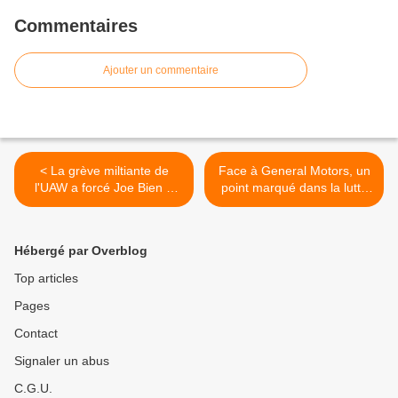
Commentaires
Ajouter un commentaire
< La grève miltiante de
Face à General Motors, un
l'UAW a forcé Joe Bien à
point marqué dans la lutte
prendre parti et à aller sur
pour une juste transition
un piquet de grève
vers la voiture électrique >
Hébergé par Overblog
Top articles
Pages
Contact
Signaler un abus
C.G.U.