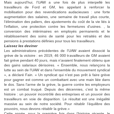
Mais aujourd'hui, l'UAW a une fois de plus interpellé les
travailleurs de Ford et GM,
les appelant à renfo
rc
er la
mobilisation
pour des
revendications audacieuses : une forte
augmentation des salaires, une semaine de travail plus courte,
l'élimination des paliers, des ajustements du coût de la vie liés à
l'inflation, une protection contre les fermetures d'usines. , la
conversion des intérimaires en employés permanents et le
rétablissement des soins de santé pour les retraités et des
pensions à prestations définies pour tous les travailleurs.
Laissez les deviner
Les administrations précédentes de l'UAW avaient dissocié la
grève de la victoire : en 2019, 46 000 travailleurs de GM
avaient
fait grève pendant 40 jours, mais n'
avaient
finalement obtenu que
des gains salariaux dérisoires. « Ensemble, nous relançons la
lutte au sein de l'UAW et dans l'ensemble du mouvement syndical
», a déclaré Fain. « Un syndicat qui n’est pas prêt à faire grève
pour gagner est comme un combattant avec une main liée dans
le dos. Sans l’arme de la grève, la guerre contre les employeurs
est un combat truqué. Depuis des décennies, c’est la même
histoire : un pouvoir incontrôlé des entreprises et un pouvoir des
travailleurs en voie de disparition. Le résultat est une inégalité
massive au sein de notre société. Pour rétablir l’équilibre des
pouvoirs, nous devons rétablir la grève.»
Cette année, pour la première fois dans l’histoire récente, le