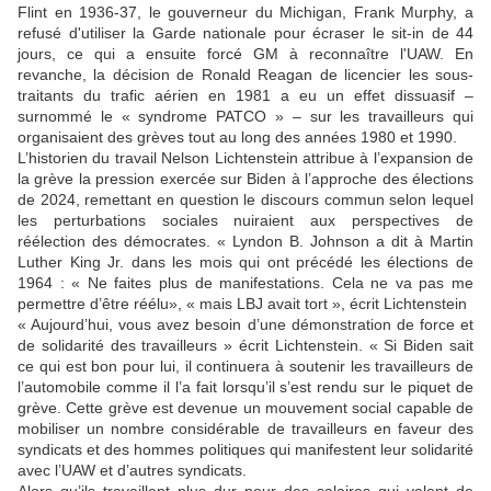
Flint en 1936-37, le gouverneur du Michigan, Frank Murphy, a
refusé d'utiliser la Garde nationale pour écraser le sit-in de 44
jours, ce qui a ensuite forcé GM à reconnaître l'UAW. En
revanche, la décision de Ronald Reagan de licencier les sous-
traitants du trafic aérien en 1981 a eu un effet dissuasif –
surnommé le « syndrome PATCO » – sur les travailleurs qui
organisaient des grèves tout au long des années 1980 et 1990.
L’historien
du travail
Nelson Lichtenstein attribue à l’expansion de
la grève la pression exercée sur Biden à l’approche des élections
de 2024, remettant en question le discours commun selon lequel
les perturbations sociales nuiraient aux perspectives de
réélection des démocrates. « Lyndon B. Johnson a dit à Martin
Luther King Jr. dans les mois qui ont précédé les élections de
1964 : « Ne faites plus de manifestations. Cela ne va pas me
permettre d’être réélu», «
m
ais LBJ avait tort »,
écrit Lichtenstein
« Aujourd’hui, vous avez besoin d’une démonstration de force et
de solidarité des travailleurs »
écrit
Lichtenstein. « Si Biden sait
ce qui est bon pour lui, il continuera à soutenir les travailleurs de
l’automobile comme il l’a fait lorsqu’il s’est rendu sur l
e piquet de
grève
. Cette grève est devenue un mouvement social capable de
mobiliser un nombre considérable de travailleurs en faveur des
syndicats et des hommes politiques qui manifestent leur solidarité
avec l’UAW et d’autres syndicats.