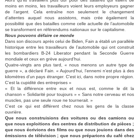
Alors qu’ils
travaillent plus dur pour des salaires qui valent de
moins en moins,
l
es travailleurs voient leurs employeurs gagner
de l’argent. Cela entraîne non seulement le changement
d’attentes auquel nous assistons, mais crée également la
possibilité que des batailles comme celle
actuelle de l’automobile
se transforment en référendums nationaux sur le capitalisme.
Nous pouvons défaire ce monde
Dans son discours après celui de Biden, Fain a établi un parallèle
historique entre les travailleurs de l’automobile qui ont construit
les bombardiers B-24 Liberator pendant la Seconde Guerre
mondiale et ceux en grève aujourd’hui.
Quatre-vingts ans plus tard, « nous menons un autre type de
guerre », a déclaré Fain. « Aujourd’hui, l’ennemi n’est plus à des
kilomètres d’un pays étranger. C'est ici, dans notre propre région.
C’est la cupidité des entreprises »
« Et la différence entre eux et nous est, comme le dit la
chanson « Solidarité pour toujours » « Sans notre cerveau et nos
muscles, pas une seule roue ne tournerait. »
C’est ce qui est différent chez nous les gens de la classe
ouvrière.
Que nous construisions des voitures ou des camions ou
que nous exploitions des centres de distribution de pièces ;
que nous écrivions des films ou que nous jouions dans des
émissions de télévision ; que nous préparions du café chez