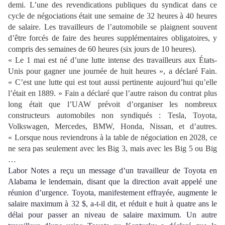
demi. L’une des revendications publiques du syndicat dans ce
cycle de négociations était une semaine de 32 heures à 40 heures
de salaire. Les travailleurs de l’automobile se plaignent souvent
d’être forcés de faire des heures supplémentaires obligatoires, y
compris des semaines de 60 heures (six jours de 10 heures).
« Le 1 mai est né d’une lutte intense des travailleurs aux États-
Unis pour gagner une journée de huit heures », a déclaré Fain.
« C’est une lutte qui est tout aussi pertinente aujourd’hui qu’elle
l’était en 1889. » Fain a déclaré que l’autre raison du contrat plus
long était que l’UAW prévoit d’organiser les nombreux
constructeurs automobiles non syndiqués : Tesla, Toyota,
Volkswagen, Mercedes, BMW, Honda, Nissan, et d’autres.
« Lorsque nous reviendrons à la table de négociation en 2028, ce
ne sera pas seulement avec les Big 3, mais avec les Big 5 ou Big
…
Labor Notes a reçu un message d’un travailleur de Toyota en
Alabama le lendemain, disant que la direction avait appelé une
réunion d’urgence. Toyota, manifestement effrayé
e,
augment
e
le
salaire maximum à 32 $, a-t-il dit, et rédui
t e huit à quatre ans
le
délai
pour passer an niveau de salaire maximum.
Un autre