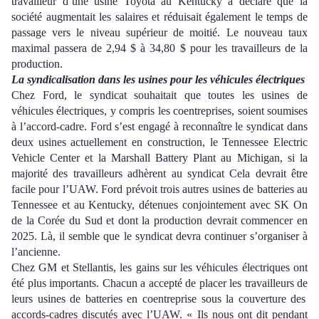
travailleur d’une usine Toyota au Kentucky a déclaré que la
société augmentait les salaires et réduisait également l
e temps de
passage
vers
le niveau
supérieur de moitié. Le nouveau taux
maximal passera de 2,94 $ à 34,80 $ pour les travailleurs de la
production.
La syndicalisation dans les usines pour les véhicules électriques
Chez Ford, le syndicat souhaitait que toutes les usines de
véhicules électriques, y compris les coentreprises, soient soumises
à l’accord-cadre. Ford s’est engagé à reconnaître le syndicat dans
deux usines actuellement en construction, le Tennessee Electric
Vehicle Center et la Marshall Battery Plant au Michigan, si la
majorité des travailleurs
adhèrent au syndicat
Cela devrait être
facile pour l’UAW. Ford prévoit trois autres usines de batteries au
Tennessee et au Kentucky, détenues conjointement avec SK On
de la Corée du Sud et dont la production devrait commencer en
2025. Là, il semble que le syndicat devra
continuer
s’organiser à
l’ancienne.
Chez GM et Stellantis, les gains sur les véhicules électriques ont
été plus importants. Chacun a accepté de placer les travailleurs
de
leurs usines de batteries en coentreprise
sous la couverture des
accords-cadres
discutés avec l’UAW
. « Ils nous ont dit pendant