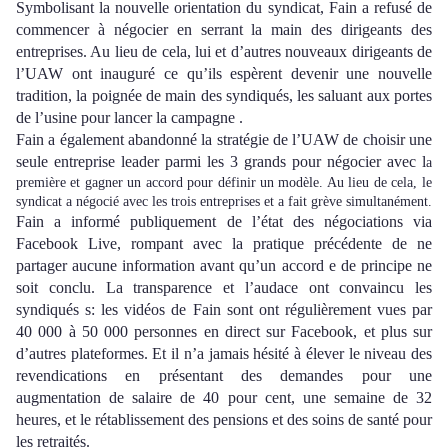
Symbolisant la nouvelle orientation du syndicat, Fain a refusé de
commencer à négocier
en serrant la main des
dirigeants de
s
entreprise
s
. Au lieu de cela, lui et d’autres nouveaux dirigeants de
l’UAW ont inauguré ce qu’ils espèrent devenir une nouvelle
tradition, la poignée de main des
syndiqués
,
les
saluant aux portes
de l’usine pour lancer
la
campagne .
Fain a également abandonné la stratégie de l’UAW de choisir une
seule entreprise leader parmi les 3 grands pour négocier avec l
a
premi
ère
et gagner un accord pour définir
un
modèle. Au lieu de cela, le
syndicat a négocié avec les trois entreprises et a fait grève simultanément.
Fain a
informé publiquement de l’état des négociations
via
Facebook Live, rompant avec l
a pratique
précédent
e
de ne
partager aucune information avant qu’un
accord
e de principe ne
soit conclu. La transparence et l’audace ont convaincu les
syndiqués
s: les vidéos de Fain
sont
ont régulièrement
vues par
40 000 à 50 000
personnes
en direct sur Facebook, et plus sur
d’autres plateformes. Et il n’a jamais hésité à élever l
e niveau des
revendications
en présentant des demandes pour une
augmentation de salaire de 40 pour cent, une semaine de 32
heures, et le rétablissement des pensions et des soins de santé pour
les retraités.