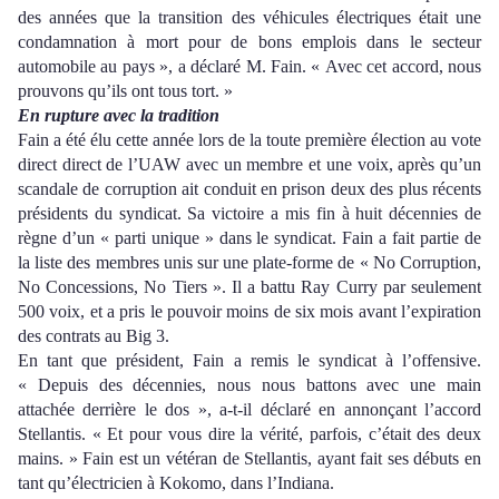
des années que la transition des véhicules électriques était une
condamnation à mort pour de bons emplois dans le secteur
automobile au pays », a déclaré M. Fain. « Avec cet accord, nous
prouvons qu’ils ont tous tort. »
En rupture avec la tradition
Fain a été élu cette année lors de la toute première élection
au vote
direct direct
de l’UAW avec un membre et une voix, après qu’un
scandale de corruption a
it
conduit
en prison deux des plus récents
présidents du syndicat. Sa victoire a mis fin à huit décennies de
règne d’un « parti unique » dans l
e syndicat.
Fain a fait partie de
la liste des membres unis sur une plate-forme de « No Corruption,
No Concessions, No Tiers ». Il a battu Ray Curry par seulement
500 voix, et a pris le pouvoir moins de six mois avant l’expiration
des contrats au Big 3.
En tant que président, Fain a
remis
le syndicat à l’offensive.
« Depuis des décennies, nous nous battons avec une main
attachée derrière le dos », a-t-il déclaré en annonçant l’accord
Stellantis. « Et pour vous dire la vérité, parfois, c’était
des
deux
mains. » Fain est un vétéran de Stellantis, ayant fait ses
débuts
en
tant qu’électricien à Kokomo, dans l’Indiana.