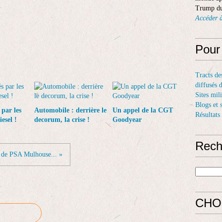
Trump du
Accéder à
Pour
Tracts de
diffusés 
Sites mil
Blogs et 
 par les
Automobile : derrière le
Un appel de la CGT
Résultats
esel !
decorum, la crise !
Goodyear
Rech
e de PSA Mulhouse... »
CHO