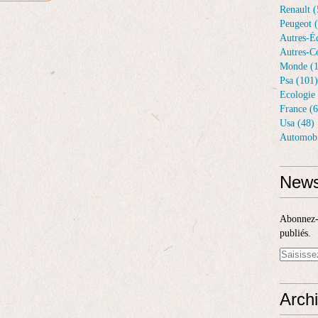
Renault (
Peugeot 
Autres-Éq
Autres-Co
Monde (1
Psa (101)
Ecologie 
France (6
Usa (48)
Automobi
News
Abonnez-v
publiés.
Arch