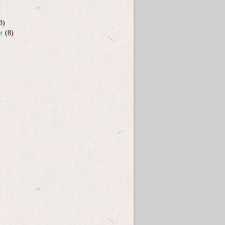
3)
er
(8)