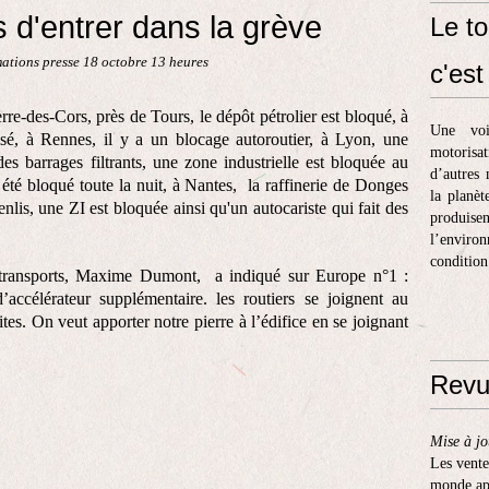
s d'entrer dans la grève
Le to
mations presse 18 octobre 13 heures
c'est 
rre-des-Cors, près de Tours, le dépôt pétrolier est bloqué, à
Une voi
isé, à Rennes, il y a un blocage autoroutier, à Lyon, une
motorisa
es barrages filtrants, une zone industrielle est bloquée au
d’autres 
 été bloqué toute la nuit, à Nantes, la raffinerie de Donges
la planèt
nlis, une ZI est bloquée ainsi qu'un autocariste qui fait des
produis
l’enviro
condition
T transports, Maxime Dumont,
a indiqué sur Europe n°1 :
’accélérateur supplémentaire. les routiers se joignent au
es. On veut apporter notre pierre à l’édifice en se joignant
Revu
Mise à jo
Les vente
monde apr