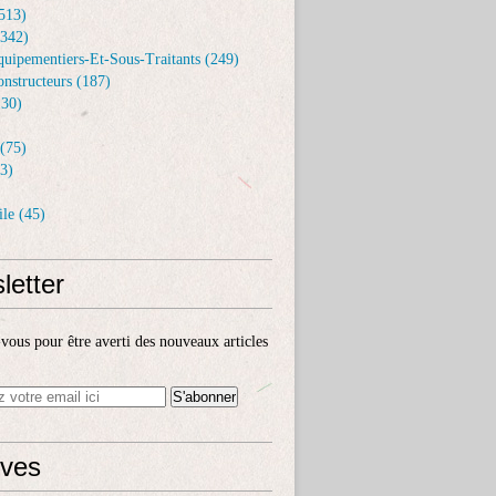
513)
(342)
uipementiers-Et-Sous-Traitants (249)
nstructeurs (187)
30)
(75)
3)
le (45)
letter
ous pour être averti des nouveaux articles
ives