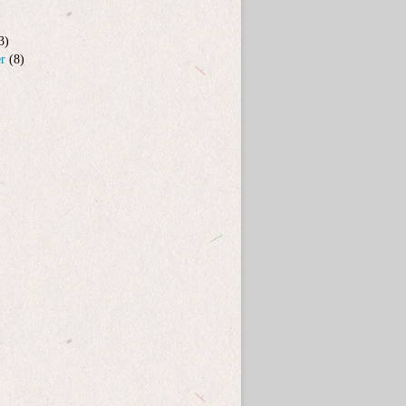
3)
er
(8)