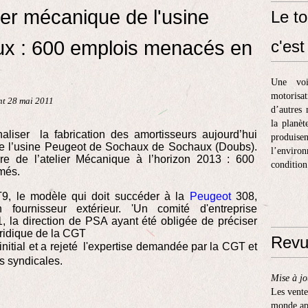
ier mécanique de l'usine
Le to
x : 600 emplois menacés en
c'est 
Une voi
motorisa
nt 28 mai 2011
d’autres 
la planèt
liser la fabrication des amortisseurs aujourd’hui
produis
 de l’usine Peugeot de Sochaux de Sochaux (Doubs).
l’enviro
ture de l’atelier Mécanique à l’horizon 2013 : 600
condition
més.
T9, le modèle qui doit succéder à la
Peugeot
308,
n fournisseur extérieur. 'Un comité d'entreprise
1, la direction de PSA ayant été obligée de préciser
uridique de la CGT
Revu
initial et a rejeté l'expertise demandée par la CGT et
s syndicales.
Mise à jo
Les vente
monde apr