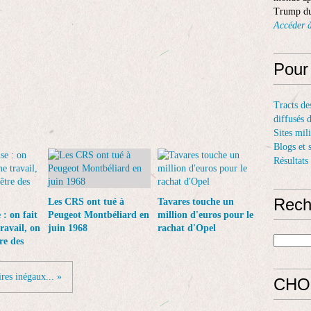
Trump du
Accéder à
Pour
Tracts de
diffusés 
Sites mil
Blogs et 
Résultats
Rech
Les CRS ont tué à
Tavares touche un
: on fait
Peugeot Montbéliard en
million d'euros pour le
ravail, on
juin 1968
rachat d'Opel
re des
ires inégaux... »
CHO