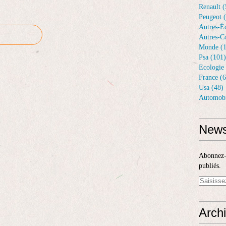
Renault (
Peugeot 
Autres-Éq
Autres-Co
Monde (1
Psa (101)
Ecologie 
France (6
Usa (48)
Automobi
News
Abonnez-v
publiés.
Arch