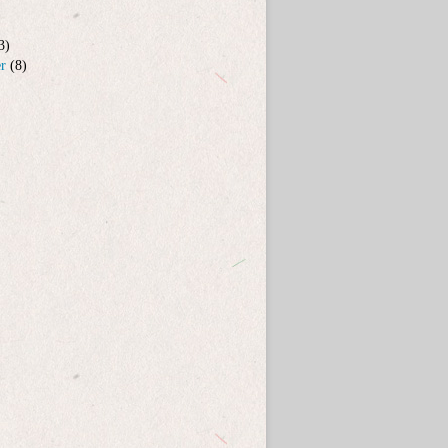
3)
er
(8)