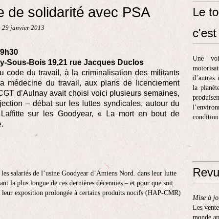
 de solidarité avec PSA
Le to
 29 janvier 2013
c'est 
19h30
Une voi
ay-Sous-Bois 19,21 rue Jacques Duclos
motorisa
ode du travail, à la criminalisation des militants
d’autres 
 la médecine du travail, aux plans de licenciement
la planèt
 CGT d’Aulnay avait choisi voici plusieurs semaines,
produis
jection – débat sur les luttes syndicales, autour du
l’enviro
affitte sur les Goodyear, « La mort en bout de
condition
e.
Revu
i les salariés de l’usine Goodyear d’Amiens Nord. dans leur lutte
tant la plus longue de ces dernières décennies – et pour que soit
à leur exposition prolongée à certains produits nocifs (HAP-CMR)
Mise à jo
Les vente
monde apr