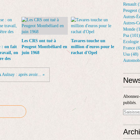
Renault (
Peugeot 
Autres-Éq
Autres-Co
Monde (1
Psa (101)
Les CRS ont tué à
Tavares touche un
Ecologie 
: on fait
Peugeot Montbéliard en
million d'euros pour le
France (6
ravail, on
juin 1968
rachat d'Opel
Usa (48)
re des
Automobi
 Aulnay : après avoir... »
News
Abonnez-v
publiés.
Arch