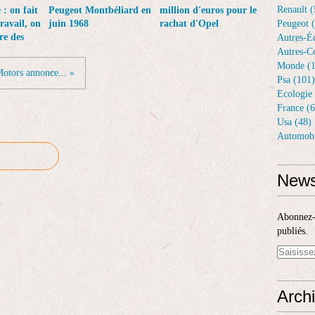
Renault (
: on fait
Peugeot Montbéliard en
million d'euros pour le
ravail, on
juin 1968
rachat d'Opel
Peugeot 
re des
Autres-Éq
Autres-Co
Monde (1
otors annonce... »
Psa (101)
Ecologie 
France (6
Usa (48)
Automobi
News
Abonnez-v
publiés.
Arch