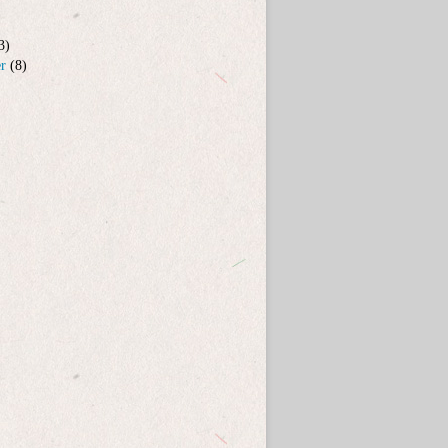
3)
er
(8)