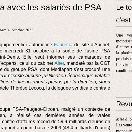
a avec les salariés de PSA
Le to
c'est 
part 31 ocotbre 2012
Une voi
motorisa
équipementier automobile
Faurecia
du site d'Auchel,
d’autres 
ce mercredi 31 octobre à la sortie de l'usine PSA
la planèt
int-Denis. Elle veut informer ses camarades de
produis
'experts, celui du cabinet
Alter
, mandaté par la CGT
l’enviro
ière du groupe PSA, dont Mediapart s'est procuré une
condition
u'il n'existe aucune justification économique valable
liers de licenciements prévus par la direction, sinon
rtèle Thérèse Lecocq, la déléguée syndicale centrale
Revu
groupe PSA-Peugeot-Citröen, malgré un contexte de
en, a réalisé ces dernières années de vraies
Mise à jo
chiffre d'affaires record de 59,9 milliards d'euros en
Les vente
apport au point bas de 2009 (48,4 milliards d'euros)
monde apr