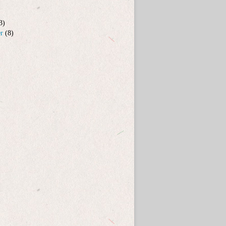
3)
er
(8)