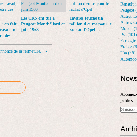
Renault (
Peugeot 
Autres-Éq
Les CRS ont tué à
Tavares touche un
Autres-Co
: on fait
Peugeot Montbéliard en
million d'euros pour le
Monde (1
ravail, on
juin 1968
rachat d'Opel
Psa (101)
re des
Ecologie 
France (6
nnonce de la fermeture... »
Usa (48)
Automobi
News
Abonnez-v
publiés.
Arch