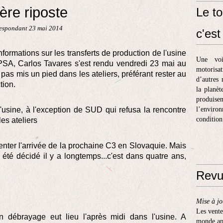
ère riposte
Le to
respondant 23 mai 2014
c'est 
formations sur les transferts de production de l'usine
Une voi
PSA, Carlos Tavares s'est rendu vendredi 23 mai au
motorisa
 pas mis un pied dans les ateliers, préférant rester au
d’autres 
tion.
la planèt
produis
l'usine, à l'exception de SUD qui refusa la rencontre
l’enviro
condition
les ateliers
ter l'arrivée de la prochaine C3 en Slovaquie. Mais
 été décidé il y a longtemps...c'est dans quatre ans,
Revu
Mise à jo
Les vente
n débrayage eut lieu l'après midi dans l'usine. A
monde apr