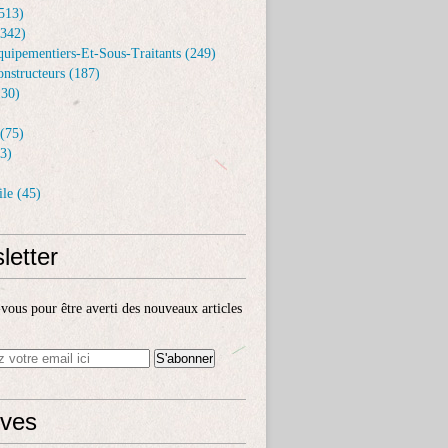
513)
(342)
uipementiers-Et-Sous-Traitants (249)
nstructeurs (187)
30)
(75)
3)
le (45)
letter
ous pour être averti des nouveaux articles
ives