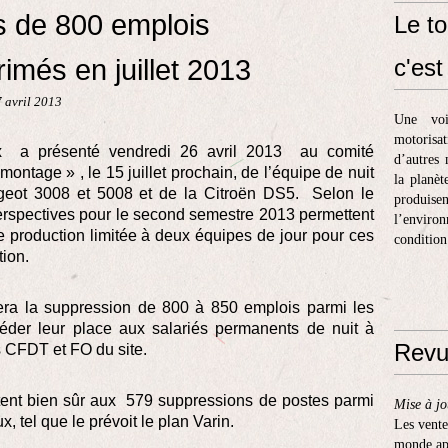
s de 800 emplois
Le to
rimés en juillet 2013
c'est 
7 avril 2013
Une voi
motorisa
ux a présenté vendredi 26 avril 2013 au comité
d’autres 
ontage » , le 15 juillet prochain, de l’équipe de nuit
la planèt
ugeot 3008 et 5008 et de la Citroën DS5. Selon le
produis
erspectives pour le second semestre 2013 permettent
l’enviro
 production limitée à deux équipes de jour pour ces
condition
tion.
înera la suppression de 800 à 850 emplois parmi les
 céder leur place aux salariés permanents de nuit à
Revu
s CFDT et FO du site.
tent bien sûr aux 579 suppressions de postes parmi
Mise à jo
 tel que le prévoit le plan Varin.
Les vente
monde apr