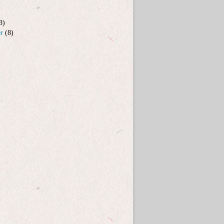
3)
er
(8)