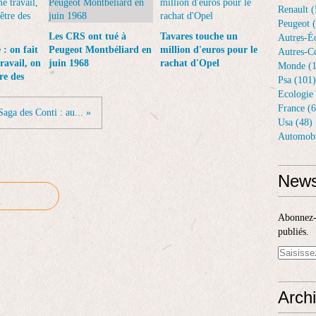
Renault (
Peugeot 
Les CRS ont tué à
Tavares touche un
Autres-Éq
: on fait
Peugeot Montbéliard en
million d'euros pour le
Autres-Co
ravail, on
juin 1968
rachat d'Opel
Monde (1
re des
Psa (101)
Ecologie 
France (6
Saga des Conti : au... »
Usa (48)
Automobi
News
Abonnez-v
publiés.
Arch