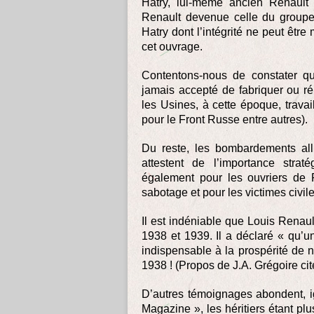
Hatry, lui-même ancien Renault 
Renault devenue celle du groupe 
Hatry dont l’intégrité ne peut êtr
cet ouvrage.
Contentons-nous de constater que
jamais accepté de fabriquer ou r
les Usines, à cette époque, trava
pour le Front Russe entre autres).
Du reste, les bombardements all
attestent de l’importance stra
également pour les ouvriers de 
sabotage et pour les victimes civ
Il est indéniable que Louis Renau
1938 et 1939. Il a déclaré « qu’u
indispensable à la prospérité de n
1938 ! (Propos de J.A. Grégoire ci
D’autres témoignages abondent, i
Magazine », les héritiers étant plu