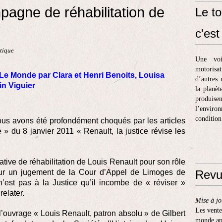
agne de réhabilitation de
Le to
c'est 
tique
Une voi
motorisa
Le Monde par Clara et Henri Benoits, Louisa
d’autres 
in Viguier
la planèt
produis
l’enviro
condition
ous avons été profondément choqués par les articles
 du 8 janvier 2011 « Renault, la justice révise les
tative de réhabilitation de Louis Renault pour son rôle
sur un jugement de la Cour d’Appel de Limoges de
Revu
 n’est pas à la Justice qu’il incombe de « réviser »
relater.
Mise à jo
Les vente
s l’ouvrage « Louis Renault, patron absolu » de Gilbert
monde apr