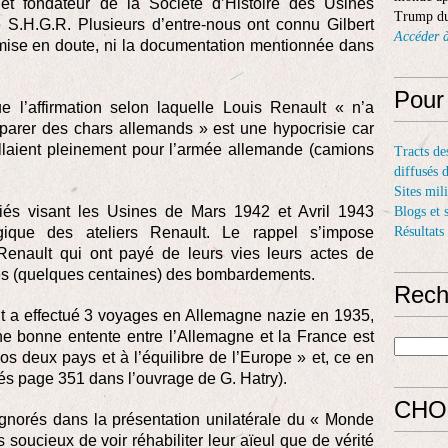
et fondateur de la Société d’Histoire des Usines
Trump du
S.H.G.R. Plusieurs d’entre-nous ont connu Gilbert
Accéder à
e mise en doute, ni la documentation mentionnée dans
Pour
 l’affirmation selon laquelle Louis Renault « n’a
éparer des chars allemands » est une hypocrisie car
illaient pleinement pour l’armée allemande (camions
Tracts de
diffusés 
Sites mil
iés visant les Usines de Mars 1942 et Avril 1943
Blogs et 
tégique des ateliers Renault. Le rappel s’impose
Résultats
Renault qui ont payé de leurs vies leurs actes de
iles (quelques centaines) des bombardements.
Rech
lt a effectué 3 voyages en Allemagne nazie en 1935,
ne bonne entente entre l’Allemagne et la France est
os deux pays et à l’équilibre de l’Europe » et, ce en
tés page 351 dans l’ouvrage de G. Hatry).
CHO
gnorés dans la présentation unilatérale du « Monde
s soucieux de voir réhabiliter leur aïeul que de vérité