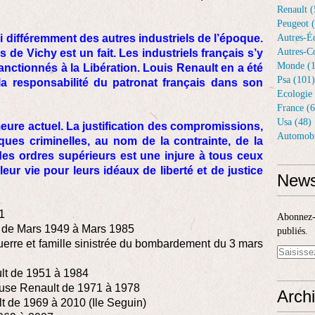
Renault (
Peugeot 
i différemment des autres industriels de l’époque.
Autres-Éq
Autres-Co
s de Vichy est un fait. Les industriels français s’y
Monde (1
nctionnés à la Libération. Louis Renault en a été
Psa (101)
a responsabilité du patronat français dans son
Ecologie 
France (6
Usa (48)
emeure actuel. La justification des compromissions,
Automobi
ques criminelles, au nom de la contrainte, de la
des ordres supérieurs est une injure à tous ceux
 leur vie pour leurs idéaux de liberté et de justice
News
1
Abonnez-v
t de Mars 1949 à Mars 1985
publiés.
uerre et famille sinistrée du bombardement du 3 mars
ult de 1951 à 1984
teuse Renault de 1971 à 1978
Arch
lt de 1969 à 2010 (Ile Seguin)