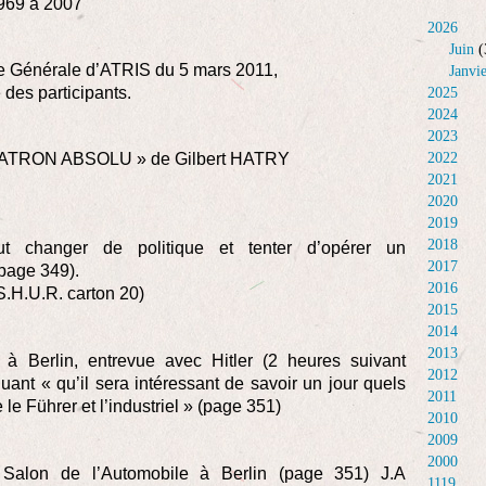
 1969 à 2007
2026
Juin
(
lée Générale d’ATRIS du 5 mars 2011,
Janvi
é des participants.
2025
2024
2023
PATRON ABSOLU » de Gilbert HATRY
2022
2021
2020
2019
2018
aut changer de politique et tenter d’opérer un
2017
page 349).
2016
S.H.U.R. carton 20)
2015
2014
2013
à Berlin, entrevue avec Hitler (2 heures suivant
2012
uant « qu’il sera intéressant de savoir un jour quels
2011
 le Führer et l’industriel » (page 351)
2010
2009
2000
 Salon de l’Automobile à Berlin (page 351) J.A
1119