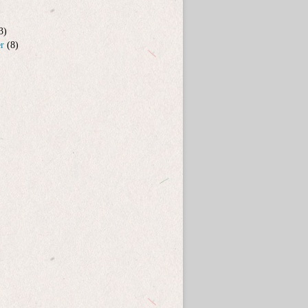
3)
er
(8)