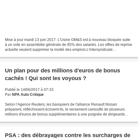
Mise à jour mardi 13 juin 2017. L'Usine GM&S est à nouveau bloquée suite
à un vote en assemblée générale de 85% des salariés. Les offres de reprise
actuelle veulent supprimer la moitié des emplois.L'intersyndicale
communique : l'Etat nous expose comme...
Un plan pour des millions d'euros de bonus
cachés ! Qui sont les voyous ?
Publié le 14/06/2017 à 07:32
Par
NPA Auto Critique
Selon l’Agence Reuters, les banquiers de l'alliance Renault Nissan
préparent, réfléchissent écrivent-ils, le versement camouflé de plusieurs
millions d'euros de bonus supplémentaires à une poignée de dirigeants
autour de Carlos Ghosn le premier à se sucrer...
PSA : des débrayages contre les surcharges de