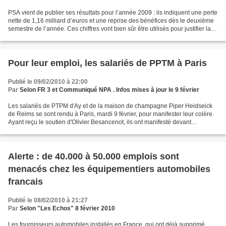
PSA vient de publier ses résultats pour l’année 2009 : ils indiquent une perte
nette de 1,16 milliard d’euros et une reprise des bénéfices dès le deuxième
semestre de l’année. Ces chiffres vont bien sûr être utilisés pour justifier la
poursuite des attaques...
Pour leur emploi, les salariés de PPTM à Paris
Publié le 09/02/2010 à 22:00
Par
Selon FR 3 et Communiqué NPA . Infos mises à jour le 9 février
Les salariés de PTPM d'Ay et de la maison de champagne Piper Heidseick
de Reims se sont rendu à Paris, mardi 9 février, pour manifester leur colère.
Ayant reçu le soutien d'Olivier Besancenot, ils ont manifesté devant
l'Assemblée Nationale à Paris pour...
Alerte : de 40.000 à 50.000 emplois sont
menacés chez les équipementiers automobiles
francais
Publié le 08/02/2010 à 21:27
Par
Selon "Les Echos" 8 février 2010
Les fournisseurs automobiles installés en France, qui ont déjà supprimé