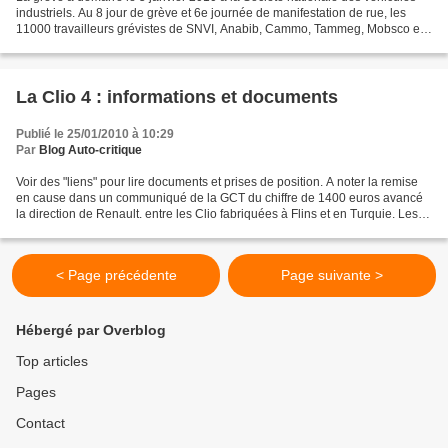
industriels. Au 8 jour de grève et 6e journée de manifestation de rue, les
11000 travailleurs grévistes de SNVI, Anabib, Cammo, Tammeg, Mobsco et
autres entreprises n’ont pu que...
La Clio 4 : informations et documents
Publié le 25/01/2010 à 10:29
Par
Blog Auto-critique
Voir des "liens" pour lire documents et prises de position. A noter la remise
en cause dans un communiqué de la GCT du chiffre de 1400 euros avancé
la direction de Renault. entre les Clio fabriquées à Flins et en Turquie. Les
propositions du comité NPA...
< Page précédente
Page suivante >
Hébergé par Overblog
Top articles
Pages
Contact