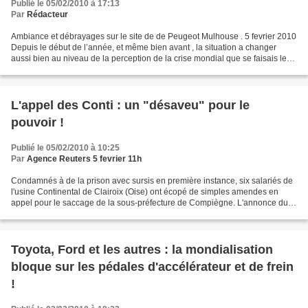
Publié le 05/02/2010 à 17:13
Par
Rédacteur
Ambiance et débrayages sur le site de de Peugeot Mulhouse . 5 fevrier 2010
Depuis le début de l’année, et même bien avant , la situation a changer
aussi bien au niveau de la perception de la crise mondial que se faisais les
travailleurs du site de Mulhouse...
L'appel des Conti : un "désaveu" pour le
pouvoir !
Publié le 05/02/2010 à 10:25
Par
Agence Reuters 5 fevrier 11h
Condamnés à de la prison avec sursis en première instance, six salariés de
l'usine Continental de Clairoix (Oise) ont écopé de simples amendes en
appel pour le saccage de la sous-préfecture de Compiègne. L'annonce du
jugement de la cour d'appel d'Amiens...
Toyota, Ford et les autres : la mondialisation
bloque sur les pédales d'accélérateur et de frein
!