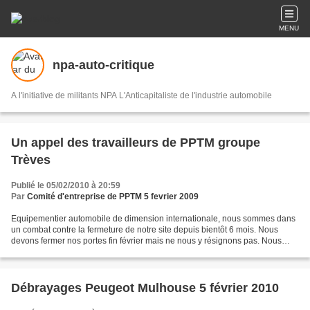
MENU
npa-auto-critique
A l'initiative de militants NPA L'Anticapitaliste de l'industrie automobile
Un appel des travailleurs de PPTM groupe
Trèves
Publié le 05/02/2010 à 20:59
Par
Comité d'entreprise de PPTM 5 fevrier 2009
Equipementier automobile de dimension internationale, nous sommes dans
un combat contre la fermeture de notre site depuis bientôt 6 mois. Nous
devons fermer nos portes fin février mais ne nous y résignons pas. Nous
retournons à Paris la semaine prochaine...
Débrayages Peugeot Mulhouse 5 février 2010