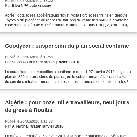
Publié le 03/02/2010 à 18:22
Par
Blog NPA auto critique
Après Toota et ses accélérateurs "fous", voilà Ford et ses freins en déroute.
Toyota a dû procéder au rappel de millions de véhicules pour un problème
concernant la pédale d'accélérateur, d'abord aux Etats-Unis ( 2,3 millions),
puis dans le reste du monde:...
Goodyear : suspension du plan social confirmé
Publié le 28/01/2010 à 15:51
Par
Selon Courrier Picard 28 janvier 20010
La cour d'appel de Versailles a confirmé, mercredi 27 janvier 2010, le gel du
plan de 820 suppressions de postes, en le subordonnant à la consultation
du comité central européen. L a direction est déboutée de ses demandes !
Notre mobilisation est exemplaire....
Algérie : pour onze mille travailleurs, neuf jours
de grève à Rouiba
Publié le 25/01/2010 à 11:07
Par
A partir El Watan janvier 2010
La grève a démarré le 5 janvier 2010 à la Société nationale des véhicules