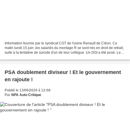
Information fournie par le syndicat CGT de l'usine Renault de Cléon. Ce
matin lundi 15 juin ,les salariés du montage R se sont mis en droit de retrait,
suite à la tentative de suicide d'un de leur collègue .Un DGI a été posé. Les
salariés ont voulus rencontrés...
PSA doublement diviseur ! Et le gouvernement
en rajoute !
Publié le 13/06/2020 à 12:08
Par
NPA Auto Critique