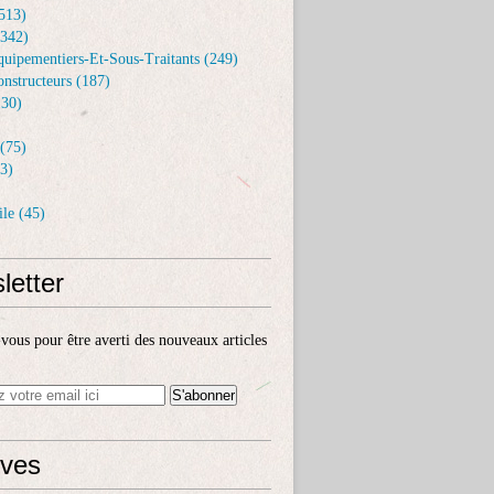
513)
(342)
uipementiers-Et-Sous-Traitants (249)
nstructeurs (187)
30)
(75)
3)
le (45)
letter
ous pour être averti des nouveaux articles
ives