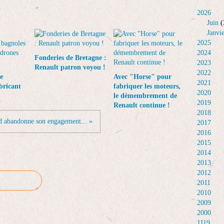
2026
Juin
(
Janvi
2025
2024
Fonderies de Bretagne :
2023
Renault patron voyou !
2022
e
Avec "Horse" pour
2021
bricant
fabriquer les moteurs,
2020
le démembrement de
2019
Renault continue !
2018
d abandonne son engagement... »
2017
2016
2015
2014
2013
2012
2011
2010
2009
2000
1119