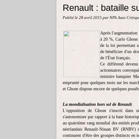
Renault : bataille 
Publié le
28 avril 2015
par NPA Auto Critiq
Après l'augmentation d
à 20 %, Carlo Ghosn l
de la loi permettant 
de bénéficier d'un dro
de l'État français.
Ce différend devenu 
actionnaires convoqué
ministre banquier Mac
emprunté pour quelques mois sur les marché
et Ghosn dispose encore de quelques possib
La mondialisation hors sol de Renault
L'opposition de Ghosn s'inscrit dans u
s'autonomiser par rapport à la base historiq
au quatrième rang mondial des entités produ
néerlandais Renault-Nissan BV (RNBV) q
continuent d'être des groupes distincts en t