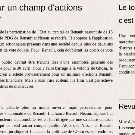
sur un champ d'actions
Le to
ue
c'est 
e la participation de l'État au capital de Renault passant de de 15
Une voi
e PDG de Renault et Nissan se rebiffe. Il s'oppose à l'application
motorisa
aux actionnaires présents dans une société depuis plus de deux ans
d’autres 
it de vote double. Pour Renault, cela doublerait les droits de vote
la planèt
produis
public devrait être tranché lors d'une assemblée générale des
l’enviro
e pour le 30 avril. Pour y faire barrage à la volonté de Ghosn, le
condition
ron a acheté provisoirement pour un milliard d'actions Renault,
s financiers. Mais à rusé, rusé et demi : le film n'est pas achevé
ilités de manœuvres.
Revu
ne bataille plus ou moins ouverte, mais persévérante, pour
ue « nationale » de Renault. L'alliance Renault Nissan, aujourd'hui
cteurs d'automobile, est en fait dirigée par une structure de droit
Mise à jo
ui ne rend aucun compte public. Alors que Nissan et Renault
Les vente
erme juridique et financier, la politique de Ghosn est de rendre en
monde apr