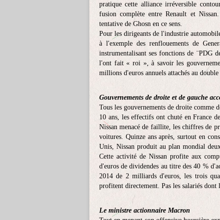
pratique cette alliance irréversible conto
fusion complète entre Renault et Nissan
tentative de Ghosn en ce sens.
Pour les dirigeants de l'industrie automobile
à l'exemple des renflouements de Gener
instrumentalisant ses fonctions de ¨PDG d
l'ont fait « roi », à savoir les gouvernem
millions d'euros annuels attachés au double
Gouvernements de droite et de gauche ac
Tous les gouvernements de droite comme de
10 ans, les effectifs ont chuté en France 
Nissan menacé de faillite, les chiffres de p
voitures. Quinze ans après, surtout en con
Unis, Nissan produit au plan mondial deux
Cette activité de Nissan profite aux comp
d'euros de dividendes au titre des 40 % d'ac
2014 de 2 milliards d'euros, les trois qu
profitent directement. Pas les salariés dont l
Le ministre actionnaire Macron