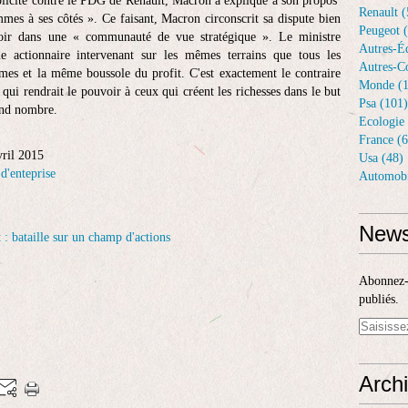
plicite contre le PDG de Renault, Macron a expliqué à son propos
Renault (
mmes à ses côtés ». Ce faisant, Macron circonscrit sa dispute bien
Peugeot 
oir dans une « communauté de vue stratégique ». Le ministre
Autres-Éq
e actionnaire intervenant sur les mêmes terrains que tous les
Autres-Co
es et la même boussole du profit. C'est exactement le contraire
Monde (1
 qui rendrait le pouvoir à ceux qui créent les richesses dans le but
Psa (101)
rand nombre.
Ecologie 
France (6
vril 2015
Usa (48)
 d'enteprise
Automobi
News
Abonnez-v
publiés.
Arch