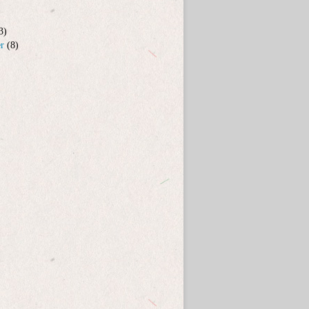
3)
er
(8)