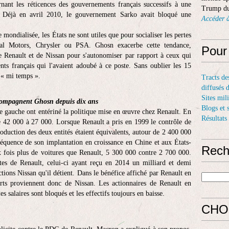
urnant les réticences des gouvernements français successifs à une
Trump du
. Déjà en avril 2010, le gouvernement Sarko avait bloqué une
Accéder à
 mondialisée, les États ne sont utiles que pour socialiser les pertes
al Motors, Chrysler ou PSA. Ghosn exacerbe cette tendance,
Pour
e Renault et de Nissan pour s'autonomiser par rapport à ceux qui
ents français qui l'avaient adoubé à ce poste. Sans oublier les 15
 « mi temps ».
Tracts de
diffusés 
Sites mil
compagnent Ghosn depuis dix ans
Blogs et 
 gauche ont entériné la politique mise en œuvre chez Renault. En
Résultats
de 42 000 à 27 000. Lorsque Renault a pris en 1999 le contrôle de
roduction des deux entités étaient équivalents, autour de 2 400 000
séquence de son implantation en croissance en Chine et aux États-
Rech
 fois plus de voitures que Renault, 5 300 000 contre 2 700 000.
tes de Renault, celui-ci ayant reçu en 2014 un milliard et demi
tions Nissan qu'il détient. Dans le bénéfice affiché par Renault en
arts proviennent donc de Nissan. Les actionnaires de Renault en
es salaires sont bloqués et les effectifs toujours en baisse.
CHO