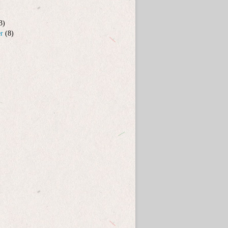
3)
er
(8)