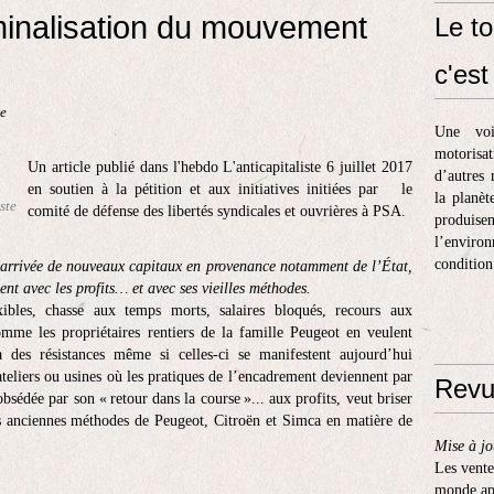
iminalisation du mouvement
Le to
c'est 
ue
Une voi
motorisa
Un article publié dans l'hebdo L'anticapitaliste 6 juillet 2017
d’autres 
en soutien à la pétition et aux initiatives initiées par le
la planèt
ste
comité de défense des libertés syndicales et ouvrières à PSA.
produis
l’enviro
condition
l’arrivée de nouveaux capitaux en provenance notamment de l’État,
t avec les profits… et avec ses vieilles méthodes.
xibles, chasse aux temps morts, salaires bloqués, recours aux
omme les propriétaires rentiers de la famille Peugeot en veulent
 à des résistances même si celles-ci se manifestent aujourd’hui
ateliers ou usines où les pratiques de l’encadrement deviennent par
Revu
sédée par son « retour dans la course »... aux profits, veut briser
es anciennes méthodes de Peugeot, Citroën et Simca en matière de
Mise à jo
Les vente
monde apr