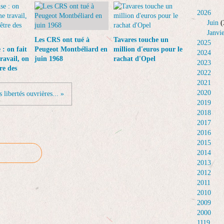
2026
Juin
(
Janvi
Les CRS ont tué à
Tavares touche un
2025
: on fait
Peugeot Montbéliard en
million d'euros pour le
2024
ravail, on
juin 1968
rachat d'Opel
2023
re des
2022
2021
2020
s libertés ouvrières... »
2019
2018
2017
2016
2015
2014
2013
2012
2011
2010
2009
2000
1119