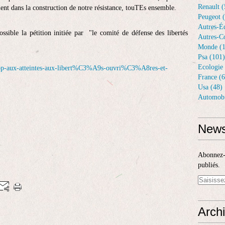
Renault (
ent dans la construction de notre résistance, touTEs ensemble.
Peugeot 
Autres-Éq
ssible la pétition initiée par "le comité de défense des libertés
Autres-Co
Monde (1
Psa (101)
Ecologie 
stop-aux-atteintes-aux-libert%C3%A9s-ouvri%C3%A8res-et-
France (6
Usa (48)
Automobi
News
Abonnez-v
publiés.
Arch