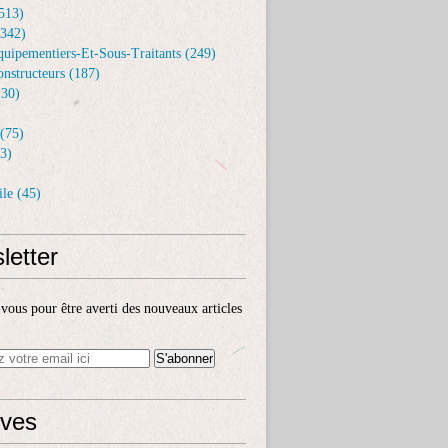
513)
(342)
uipementiers-Et-Sous-Traitants (249)
nstructeurs (187)
30)
(75)
3)
le (45)
letter
ous pour être averti des nouveaux articles
ives