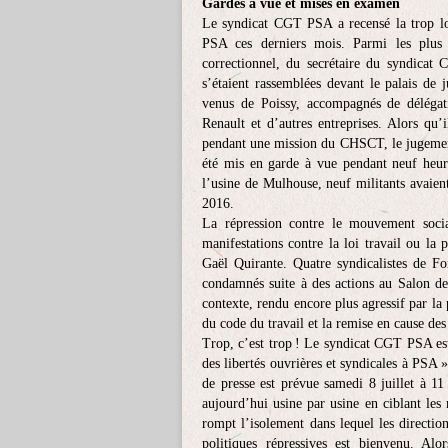
Gardes à vue et mises en examen
Le syndicat CGT PSA a recensé la trop long
PSA ces derniers mois. Parmi les plus r
correctionnel, du secrétaire du syndicat
s’étaient rassemblées devant le palais de 
venus de Poissy, accompagnés de délégat
Renault et d’autres entreprises. Alors qu’
pendant une mission du CHSCT, le jugement 
été mis en garde à vue pendant neuf heu
l’usine de Mulhouse, neuf militants avaien
2016.
La répression contre le mouvement socia
manifestations contre la loi travail ou la
Gaël Quirante. Quatre syndicalistes de Fo
condamnés suite à des actions au Salon de
contexte, rendu encore plus agressif par l
du code du travail et la remise en cause des
Trop, c’est trop ! Le syndicat CGT PSA est
des libertés ouvrières et syndicales à PSA 
de presse est prévue samedi 8 juillet à 11
aujourd’hui usine par usine en ciblant les mi
rompt l’isolement dans lequel les directio
politiques répressives est bienvenu. Alo