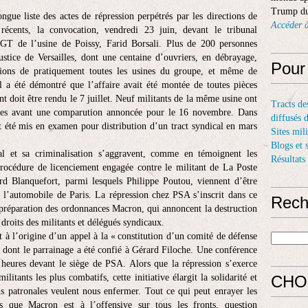
Trump du
ue liste des actes de répression perpétrés par les directions de
Accéder à
écents, la convocation, vendredi 23 juin, devant le tribunal
 CGT de l’usine de Poissy, Farid Borsali. Plus de 200 personnes
justice de Versailles, dont une centaine d’ouvriers, en débrayage,
Pour
ions de pratiquement toutes les usines du groupe, et même de
il a été démontré que l’affaire avait été montée de toutes pièces
doit être rendu le 7 juillet. Neuf militants de la même usine ont
Tracts de
res avant une comparution annoncée pour le 16 novembre. Dans
diffusés 
t été mis en examen pour distribution d’un tract syndical en mars
Sites mil
Blogs et 
l et sa criminalisation s’aggravent, comme en témoignent les
Résultats
 procédure de licenciement engagée contre le militant de La Poste
rd Blanquefort, parmi lesquels Philippe Poutou, viennent d’être
 l’automobile de Paris. La répression chez PSA s’inscrit dans ce
Rech
a préparation des ordonnances Macron, qui annoncent la destruction
 droits des militants et délégués syndicaux.
 à l’origine d’un appel à la « constitution d’un comité de défense
» dont le parrainage a été confié à Gérard Filoche. Une conférence
 heures devant le siège de PSA. Alors que la répression s’exerce
litants les plus combatifs, cette initiative élargit la solidarité et
CHO
ns patronales veulent nous enfermer. Tout ce qui peut enrayer les
rs que Macron est à l’offensive sur tous les fronts, question