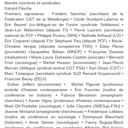
libertés ouvrières et syndicales.
Gérard Filoche
Premiers signataires : Frédéric Sanchez (secrétaire de la
Fédération CGT de la Métallurgie) • Cécile Gondard-Lalanne et
Éric Beynel (co-délégué-es de l’union syndicale Solidaires) •
Jean-Luc Mélenchon (député FI) • Pierre Laurent (secrétaire
national du PCF • Philippe Poutou (NPA) • Nathalie Arthaud (LO) •
Éric Coquerel (député FI)• Stéphane Peu (député PCF) • Marie-
Christine Vergiat (députée européenne FDG) • Edwy Plenel
(journaliste) •Jacqueline Balsan (MNCP) • Françoise Davisse
(réalisatrice) • Marie-Laure Dufresne-Castets (avocate) • Bernard
Friot (sociologue) • Michel Husson (économiste) • Jean-Pierre
Mercier (délégué syndical central CGT PSA) • Karl Ghazi (CGT) •
Marc Tzwangue (secrétaire syndicat SUD Renault Guyancourt) •
Francine Bavay (EELV)
Esther Jeffers (économiste) • Michel Pigenet (professeur
émérite d'histoire contemporaine • Éric Fournier (maître de
conférence en histoire) • Fabrice Bensimon (enseignant-
chercheur) • Xavier Vigna (professeur d'histoire contemporaine •
Maël Dif-Pradalier (sociologue) • Julie Claustre (SNESup-FSU) •
Jeanne Moisand (enseignante-chercheuse) • Frédérique Leblanc
(maître de conférence en sociologie • Emmanuel Blanchard
(historien) • Anne Steiner (sociologue) • Fanny Bugeja-Bloch
(maîtresse de conférence en sociologie) •Michèle Riot-Sarcey